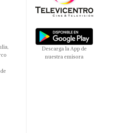
s
lia,
Descarga la App de
rco
nuestra emisora
 de