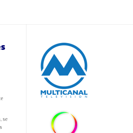
es
te
, se
s