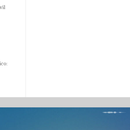
vil
e
ico: