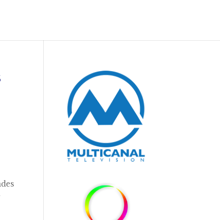
s
ades
y