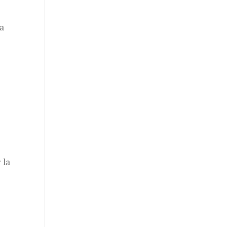
 a
 la