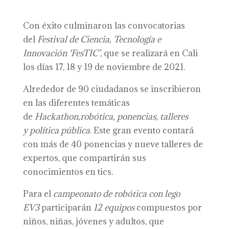
Con éxito culminaron las convocatorias
del
Festival de Ciencia, Tecnología e
Innovación ‘FesTIC’
, que se realizará en Cali
los días 17, 18 y 19 de noviembre de 2021.
Alrededor de 90 ciudadanos se inscribieron
en las diferentes temáticas
de
Hackathon,
r
obótica,
p
onencias,
t
alleres
y
p
olítica
p
ública
. Este gran evento contará
con más de 40 ponencias y nueve talleres de
expertos, que compartirán sus
conocimientos en tics.
Para el
campeonato de robótica con lego
EV3
participarán
12 equipos
compuestos por
niños, niñas, jóvenes y adultos, que