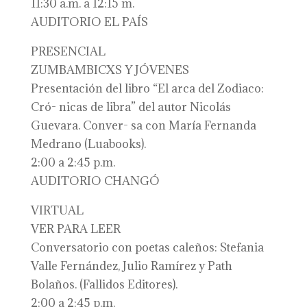
11:30 a.m. a 12:15 m.
AUDITORIO EL PAÍS
PRESENCIAL
ZUMBAMBICXS Y JÓVENES
Presentación del libro “El arca del Zodiaco:
Cró- nicas de libra” del autor Nicolás
Guevara. Conver- sa con María Fernanda
Medrano (Luabooks).
2:00 a 2:45 p.m.
AUDITORIO CHANGÓ
VIRTUAL
VER PARA LEER
Conversatorio con poetas caleños: Stefania
Valle Fernández, Julio Ramírez y Path
Bolaños. (Fallidos Editores).
2:00 a 2:45 p.m.