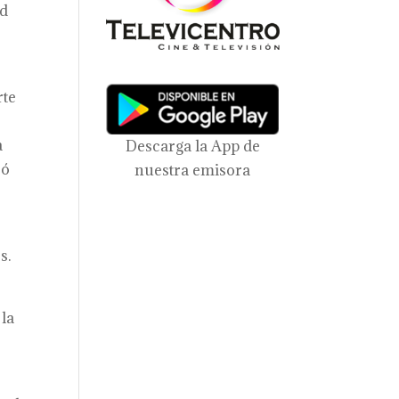
ld
rte
a
Descarga la App de
ró
nuestra emisora
s.
 la
,