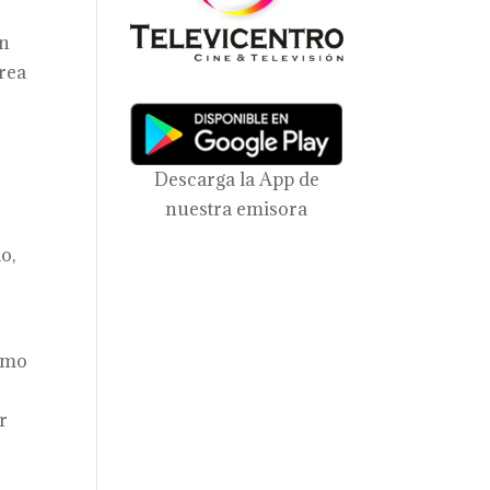
ón
área
Descarga la App de
nuestra emisora
o,
como
r