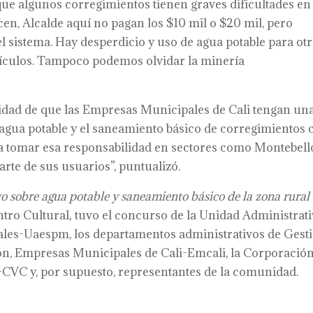
a que algunos corregimientos tienen graves dificultades en
en, Alcalde aquí no pagan los $10 mil o $20 mil, pero
 sistema. Hay desperdicio y uso de agua potable para ot
ículos. Tampoco podemos olvidar la minería
ilidad de que las Empresas Municipales de Cali tengan un
l agua potable y el saneamiento básico de corregimientos 
a tomar esa responsabilidad en sectores como Montebell
rte de sus usuarios”, puntualizó.
vo
sobre a
gua potable y
s
aneamiento b
á
sico de la zona rural
ntro Cultural
,
tuvo el concurso de la Unidad Administrati
ales-Uaespm, los departamentos administrativos de Gest
n, Empresas Municipales de Cali-Emcali, la Corporació
CVC y, por supuesto, representantes de la comunidad.