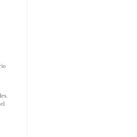
rio
les,
el