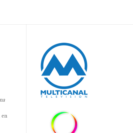
ona
n en