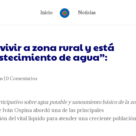
Inicio
Noticias
vivir a zona rural y está
tecimiento de agua”:
as
|
0 Comentarios
rticipativo
sobre a
gua potable y
s
aneamiento b
á
sico de la z
rge Iván Ospina abordó una de las principales
ón del vital líquido para atender una creciente població