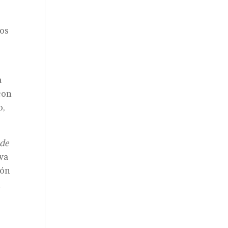
ros
a
con
o,
 de
va
ión
n