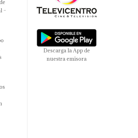
 de
l –
po
n
Descarga la App de
s
nuestra emisora
ios
n