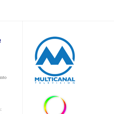
e
ento
a
;