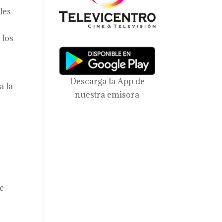
les
 los
Descarga la App de
a la
nuestra emisora
r
de