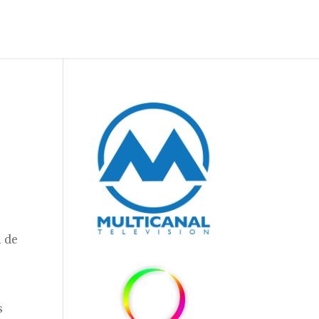
n de
s