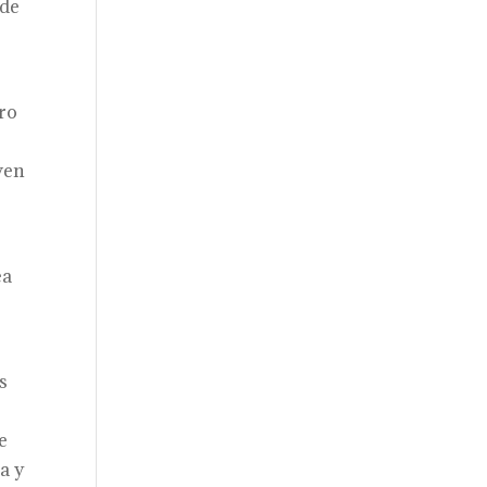
 de
tro
ven
ea
s
e
a y