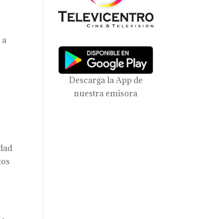
 a
Descarga la App de
nuestra emisora
edad
tos