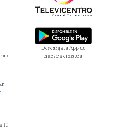
Descarga la App de
erán
nuestra emisora
ar
e-
a 10