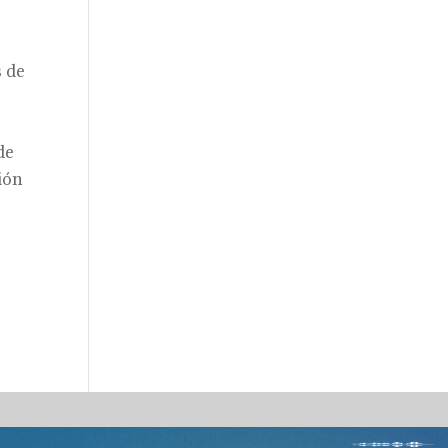
s de
de
ción