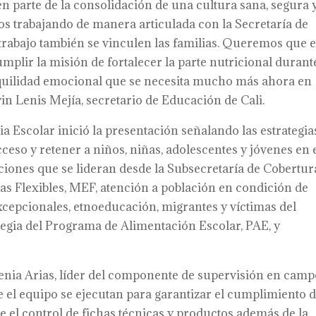
n parte de la consolidación de una cultura sana, segura 
os trabajando de manera articulada con la Secretaría de
trabajo también se vinculen las familias. Queremos que e
lir la misión de fortalecer la parte nutricional durante
nquilidad emocional que se necesita mucho más ahora en
n Lenis Mejía, secretario de Educación de Cali.
 Escolar inició la presentación señalando las estrategia
ceso y retener a niños, niñas, adolescentes y jóvenes en 
ciones que se lideran desde la Subsecretaría de Cobertur
s Flexibles, MEF, atención a población en condición de
xcepcionales, etnoeducación, migrantes y víctimas del
ategia del Programa de Alimentación Escolar, PAE, y
enia Arias, líder del componente de supervisión en cam
 el equipo se ejecutan para garantizar el cumplimiento 
e el control de fichas técnicas y productos además de la