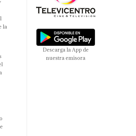
y
l
 la
Descarga la App de
s
nuestra emisora
el
a
po
de