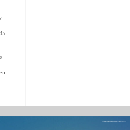
y
ada
s
uen