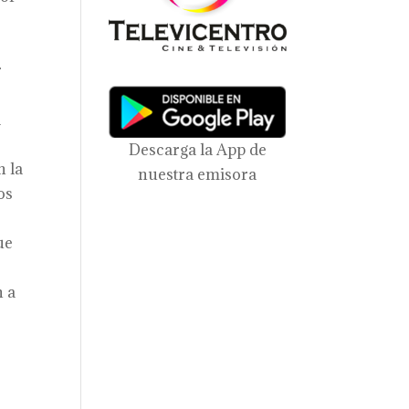
r
a
Descarga la App de
n la
nuestra emisora
os
ue
n a