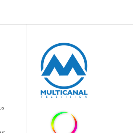
os
jor