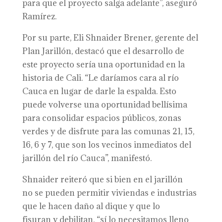
para que el proyecto salga adelante”, aseguró
Ramírez.
Por su parte, Eli Shnaider Brener, gerente del
Plan Jarillón, destacó que el desarrollo de
este proyecto sería una oportunidad en la
historia de Cali. “
Le daríamos
cara al río
Cauca en lugar de darle la espalda.
E
sto
puede volverse una oportunidad bellísima
para consolidar espacios públicos, zonas
verdes
y
de disfrute para la
s
comunas 21, 15,
16, 6 y 7, que son los vecinos inmediatos del
jarillón del río Cauca”,
manifestó.
Shnaider
reiteró que s
i bien en el jarillón
no
se pueden
permitir viviendas
e
industrias
que le hacen daño al dique
y
que lo
fisuran
y
debilitan, “sí lo necesitamos lleno