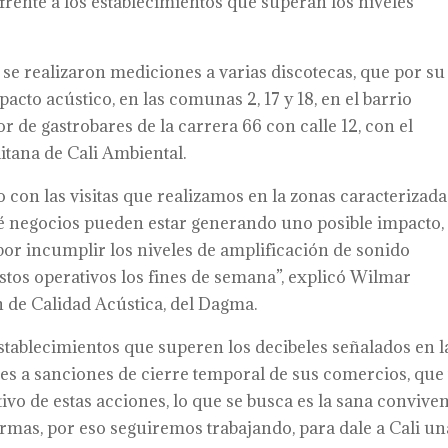
frente a los establecimientos que superan los niveles
 se realizaron mediciones a varias discotecas, que por su
cto acústico, en las comunas 2, 17 y 18, en el barrio
or de gastrobares de la carrera 66 con calle 12, con el
tana de Cali Ambiental.
con las visitas que realizamos en la zonas caracterizada
é negocios pueden estar generando uno posible impacto,
por incumplir los niveles de amplificación de sonido
estos operativos los fines de semana”, explicó Wilmar
 de Calidad Acústica, del Dagma.
stablecimientos que superen los decibeles señalados en l
s a sanciones de cierre temporal de sus comercios, que
etivo de estas acciones, lo que se busca es la sana convive
ormas, por eso seguiremos trabajando, para dale a Cali un