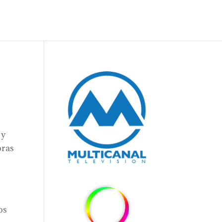
 y
oras
os