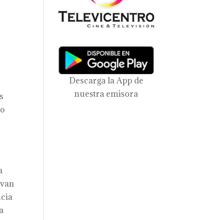
Descarga la App de
nuestra emisora
s
 o
a
 van
ncia
a