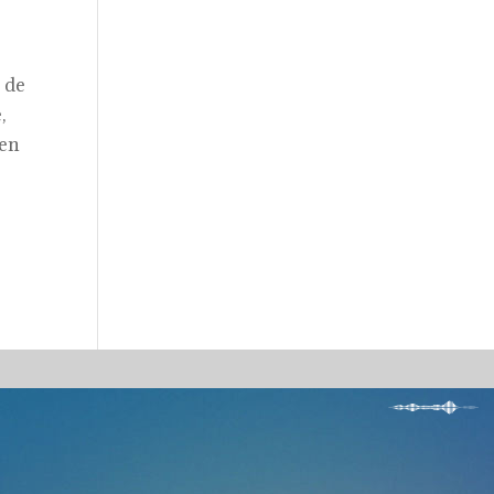
e
 de
,
 en