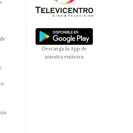
o:
 de
Descarga la App de
nuestra emisora
e
co
ión