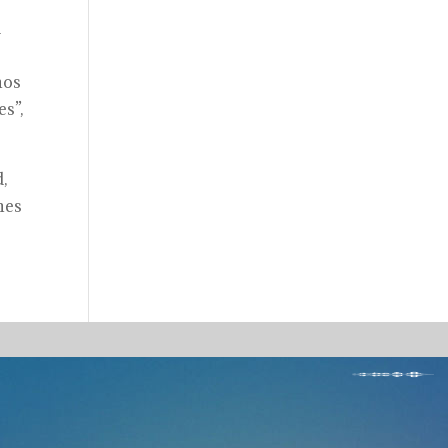
a
nos
s”,
,
nes