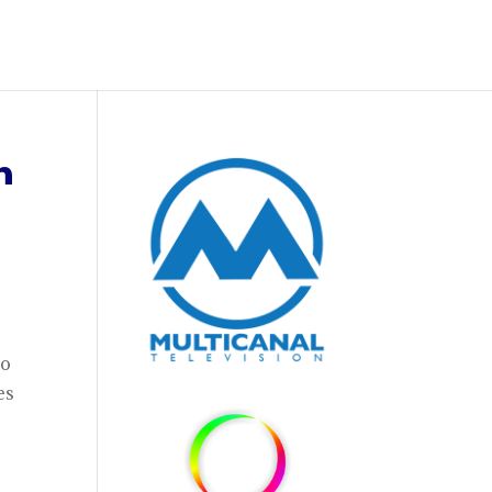
n
vo
es