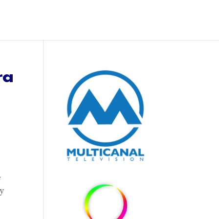
ra
e
 y