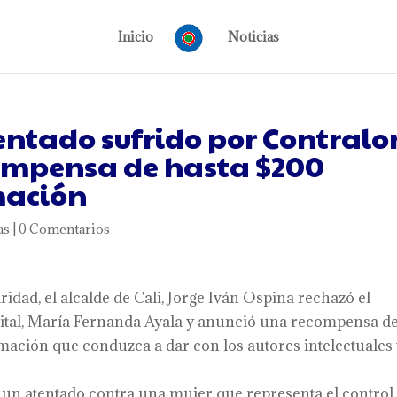
Inicio
Noticias
entado sufrido por Contralo
ecompensa de hasta $200
mación
as
|
0 Comentarios
idad, el alcalde de Cali, Jorge Iván Ospina rechazó el
trital, María Fernanda Ayala y anunció una recompensa d
mación que conduzca a dar con los autores intelectuales
s un atentado contra una mujer que representa el control