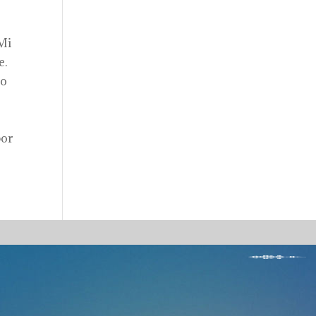
“Mi
e.
no
por