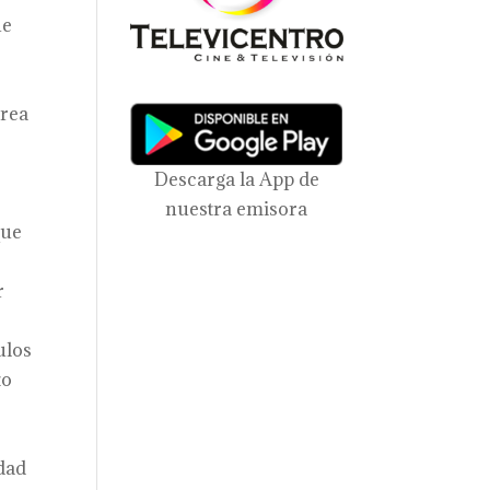
ue
crea
Descarga la App de
nuestra emisora
que
r
ulos
to
idad