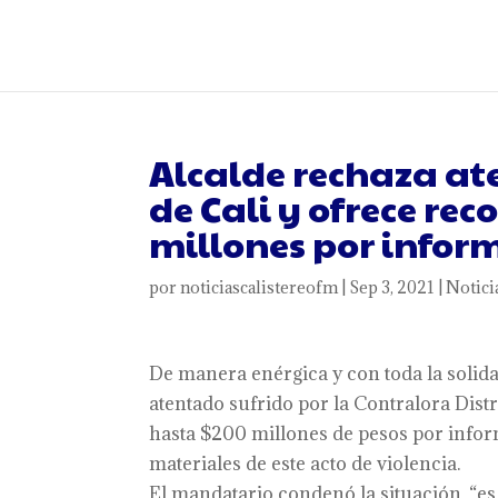
Alcalde rechaza at
de Cali y ofrece r
millones por infor
por
noticiascalistereofm
|
Sep 3, 2021
|
Notici
De manera enérgica y con toda la solidar
atentado sufrido por la Contralora Dis
hasta $200 millones de pesos por infor
materiales de este acto de violencia.
El mandatario condenó la situación, “e