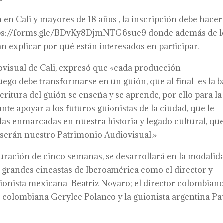
en Cali y mayores de 18 años , la inscripción debe hacer
https://forms.gle/BDvKy8DjmNTG6sue9 donde además de l
n explicar por qué están interesados en participar.
iovisual de Cali, expresó que «cada producción
ego debe transformarse en un guión, que al final es la b
scritura del guión se enseña y se aprende, por ello para la
te apoyar a los futuros guionistas de la ciudad, que le
llas enmarcadas en nuestra historia y legado cultural, qu
o serán nuestro Patrimonio Audiovisual.»
duración de cinco semanas, se desarrollará en la modalid
de grandes cineastas de Iberoamérica como el director y
guionista mexicana Beatriz Novaro; el director colombian
a colombiana Gerylee Polanco y la guionista argentina Pa