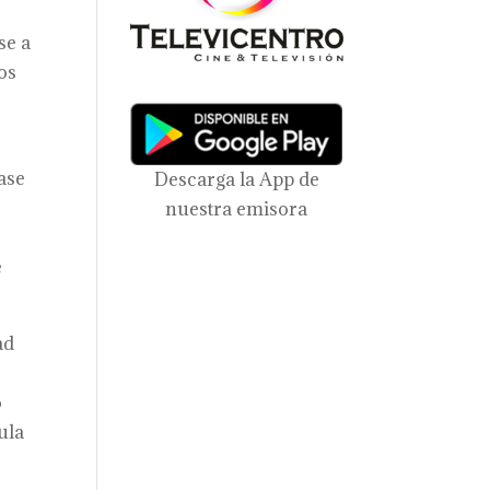
se a
os
ase
Descarga la App de
nuestra emisora
e
ad
o
ula