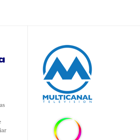
ra
nas
e
iar