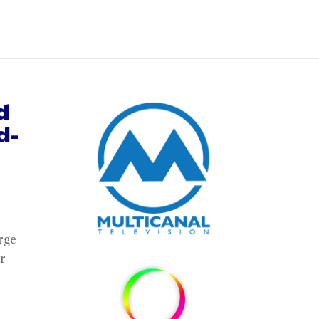
d
d-
rge
ir