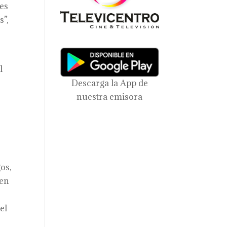
 es
s”,
l
Descarga la App de
nuestra emisora
os,
 en
el