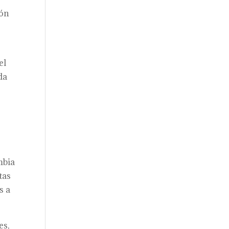
ión
el
da
mbia
tas
s a
es,