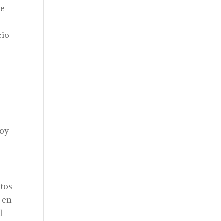
de
cio
hoy
ntos
e en
l