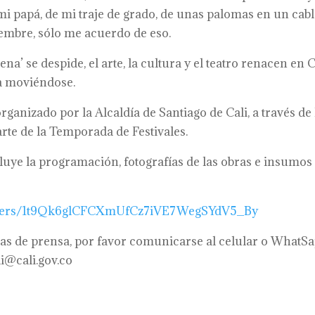
 mi papá, de mi traje de grado, de unas palomas en un cab
iembre, sólo me acuerdo de eso.
a’ se despide, el arte, la cultura y el teatro renacen en C
ga moviéndose.
rganizado por la Alcaldía de Santiago de Cali, a través de 
arte de la Temporada de Festivales.
cluye la programación, fotografías de las obras e insumos
/folders/1t9Qk6glCFCXmUfCz7iVE7WegSYdV5_By
tas de prensa, por favor comunicarse al celular o WhatS
li@cali.gov.co