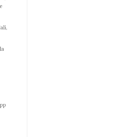
le
ali,
la
app