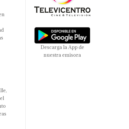
 en
ad
as
Descarga la App de
nuestra emisora
le,
el
nto
ras