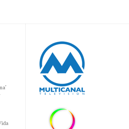
na’
y
Vida