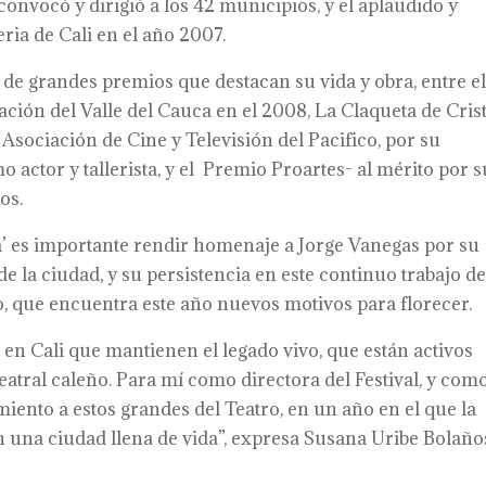
 convocó y dirigió a los 42 municipios, y el aplaudido y
eria de Cali en el año 2007.
 de grandes premios que destacan su vida y obra, entre el
ación del Valle del Cauca en el 2008, La Claqueta de Crist
Asociación de Cine y Televisión del Pacifico, por su
 actor y tallerista, y el Premio Proartes- al mérito por s
os.
na’ es importante rendir homenaje a Jorge Vanegas por su
 de la ciudad, y su persistencia en este continuo trabajo d
ro, que encuentra este año nuevos motivos para florecer.
n Cali que mantienen el legado vivo, que están activos
eatral caleño. Para mí como directora del Festival, y com
miento a estos grandes del Teatro, en un año en el que la
en una ciudad llena de vida”, expresa Susana Uribe Bolaño