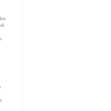
los
al
u
e
o
s,