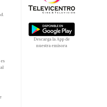
d.
Descarga la App de
nuestra emisora
 es
al
e