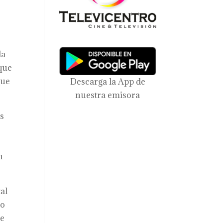
la
 que
que
Descarga la App de
nuestra emisora
os
n
al
io
ue