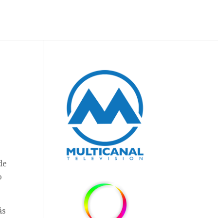
de
o
ás