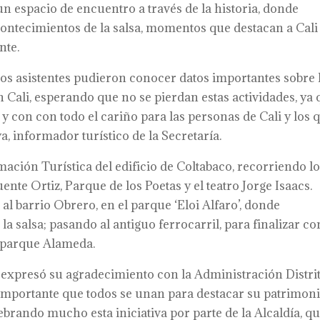
espacio de encuentro a través de la historia, donde
contecimientos de la salsa, momentos que destacan a Cali
nte.
 los asistentes pudieron conocer datos importantes sobre 
a en Cali, esperando que no se pierdan estas actividades, ya
 con con todo el cariño para las personas de Cali y los 
, informador turístico de la Secretaría.
mación Turística del edificio de Coltabaco, recorriendo l
uente Ortiz, Parque de los Poetas y el teatro Jorge Isaacs.
 al barrio Obrero, en el parque ‘Eloi Alfaro’, donde
a salsa; pasando al antiguo ferrocarril, para finalizar co
el parque Alameda.
, expresó su agradecimiento con la Administración Distrit
importante que todos se unan para destacar su patrimon
lebrando mucho esta iniciativa por parte de la Alcaldía, q