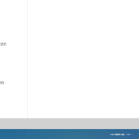
nte
as