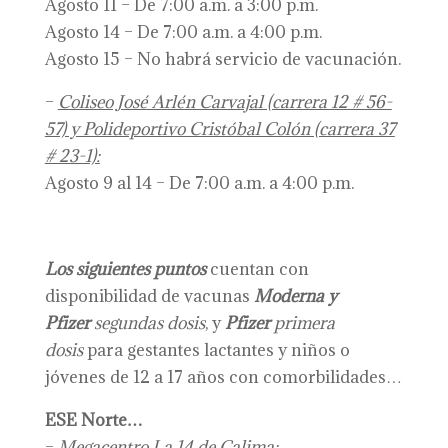
Agosto 11 – De 7:00 a.m. a 3:00 p.m.
Agosto 14 – De 7:00 a.m. a 4:00 p.m.
Agosto 15 – No habrá servicio de vacunación.
–
Coliseo José Arlén Carvajal (carrera 12 # 56-
57) y Polideportivo Cristóbal Colón (carrera 37
# 23-1):
Agosto 9 al 14 – De 7:00 a.m. a 4:00 p.m.
Los siguientes puntos
cuentan con
disponibilidad de vacunas
Moderna y
Pfizer
segundas dosis
, y
Pfizer
primera
dosis
para gestantes lactantes y niños o
jóvenes de 12 a 17 años con comorbilidades…
ESE Norte…
–
Megacentro La 14 de Calima: