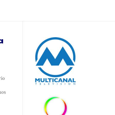
a
rio
mos