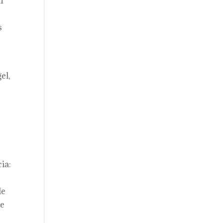
n
s
el,
r
ia:
de
ue