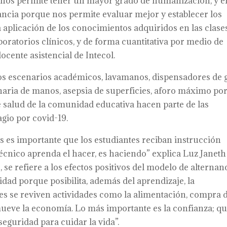
es nos permite tener un mayor grado de humanización, y e
ancia porque nos permite evaluar mejor y establecer los
a aplicación de los conocimientos adquiridos en las clase
boratorios clínicos, y de forma cuantitativa por medio de
cente asistencial de Intecol.
 los escenarios académicos, lavamanos, dispensadores de g
naria de manos, asepsia de superficies, aforo máximo po
de salud de la comunidad educativa hacen parte de las
agio por covid-19.
 es importante que los estudiantes reciban instrucción
técnico aprenda el hacer, es haciendo” explica Luz Janeth
se refiere a los efectos positivos del modelo de alternanc
idad porque posibilita, además del aprendizaje, la
es se reviven actividades como la alimentación, compra 
mueve la economía. Lo más importante es la confianza; q
eguridad para cuidar la vida”.