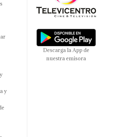
os
rar
Descarga la App de
nuestra emisora
 y
a y
de