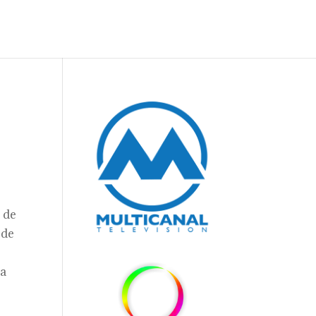
4 de
 de
ía