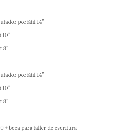
dor portátil 14”
 10”
 8”
dor portátil 14”
 10”
 8”
beca para taller de escritura