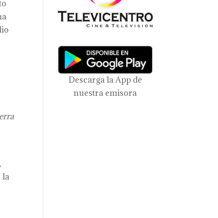
to
ma
lio
a
Descarga la App de
nuestra emisora
erra
,
 la