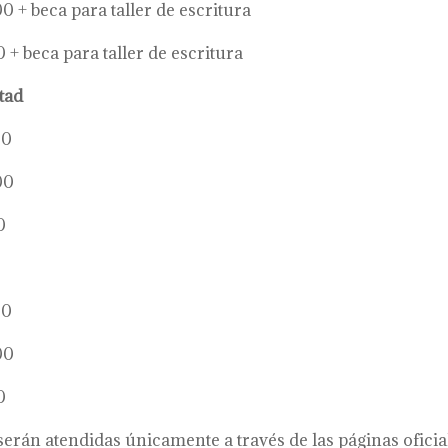
beca para taller de escritura
eca para taller de escritura
tad
00
00
0
00
00
0
erán atendidas únicamente a través de las páginas oficia