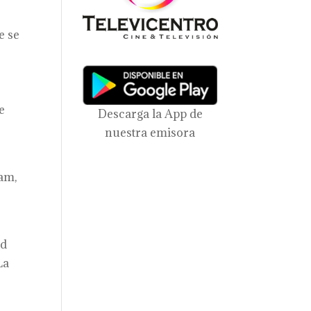
e se
e
Descarga la App de
nuestra emisora
 am,
ad
La