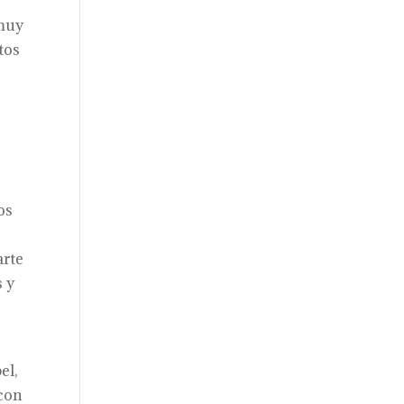
 muy
tos
os
arte
s y
el,
 con