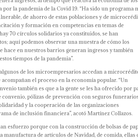
enera ingresos, al tiempo que reactiva la economía de los
a por la pandemia de la Covid 19. “Ha sido un programa
ulnerable, de ahorro de estas poblaciones y de microcrédi
acitación y formación en competencias en temas de
y 70 círculos solidarios ya constituidos, se han
tos; aquí podemos observar una muestra de cómo los
 hace en nuestros barrios generan ingresos y también
estos tiempos de la pandemia”.
e algunos de los microempresarios accedan a microcrédit
e acompañan el proceso en la economía popular. “Un
enio también es que a la gente se les ha ofrecido por p
 convenio, pólizas de prevención con seguros funerario
olidaridad y la cooperación de las organizaciones
ma de inclusión financiera”, acotó Martínez Collazos.
n esfuerzo porque con la construcción de bolsas de pap
sa manufactura de artículos de Navidad, de comida, ellas