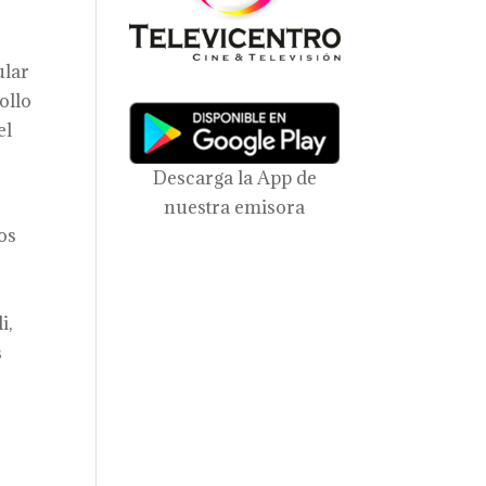
ular
ollo
el
Descarga la App de
nuestra emisora
os
i,
s