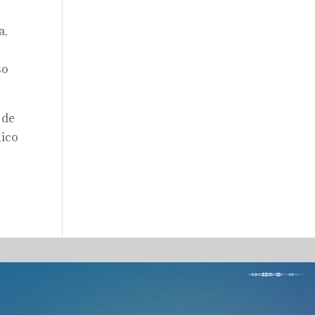
a,
so
 de
nico