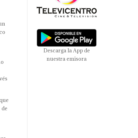
 un
sco
Descarga la App de
nuestra emisora
ño
vés
 que
o de