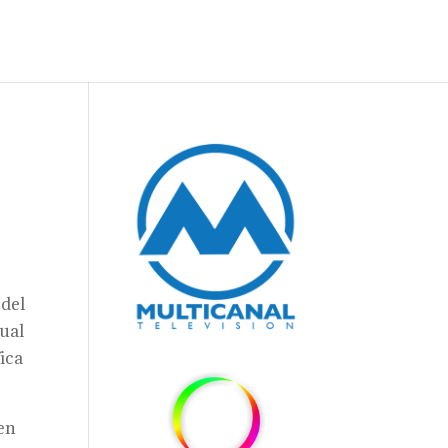
 del
cual
fica
 en