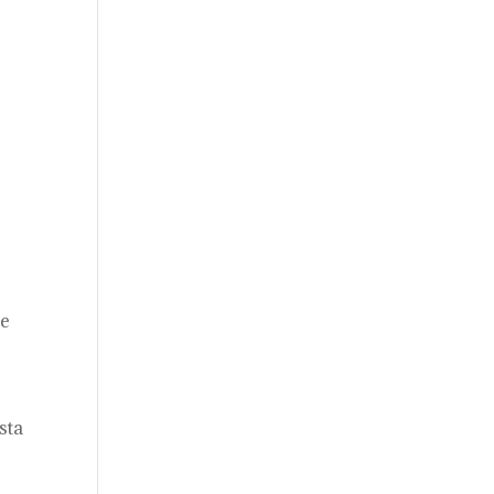
se
sta