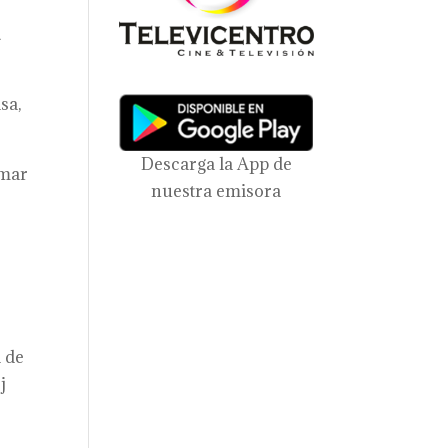
a
sa,
Descarga la App de
amar
nuestra emisora
a de
j